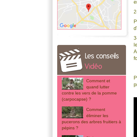
e
2
P
d
3
l
A
Les conseils
f
Vidéo
P
Comment et
p
quand lutter
contre les vers de la pomme
(carpocapse) ?
Comment
éliminer les
pucerons des arbres fruitiers à
pépins ?