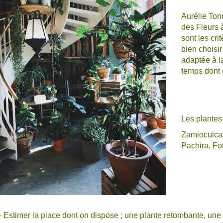
Aurélie Ton
des Fleurs 
sont les cri
bien choisir
adaptée à la
temps dont 
Les plantes
Zamioculcas
Pachira, Fo
- Estimer la place dont on dispose ; une plante retombante, une 