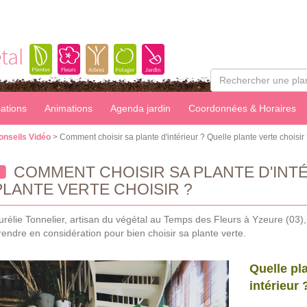
tal
sations
Animations
Agenda jardin
Coordonnées & Horaires
onseils Vidéo
> Comment choisir sa plante d'intérieur ? Quelle plante verte choisir
COMMENT CHOISIR SA PLANTE D'INT
PLANTE VERTE CHOISIR ?
urélie Tonnelier, artisan du végétal au Temps des Fleurs à Yzeure (03), 
rendre en considération pour bien choisir sa plante verte.
Quelle pl
intérieur 