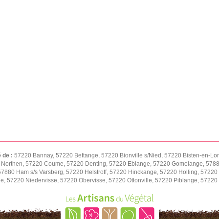
é de :
57220 Bannay, 57220 Bettange, 57220 Bionville s/Nied, 57220 Bisten-en-Lo
-Northen, 57220 Coume, 57220 Denting, 57220 Eblange, 57220 Gomelange, 57880
 57880 Ham s/s Varsberg, 57220 Helstroff, 57220 Hinckange, 57220 Holling, 57
ne, 57220 Niedervisse, 57220 Obervisse, 57220 Ottonville, 57220 Piblange, 5722