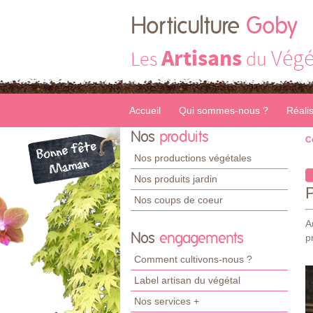
Horticulture
Goby
Artisans
Végé
Les
du
Accueil
Qui sommes-nous ?
Réali
Nos
produits
C
Nos productions végétales
Nos produits jardin
Nos coups de coeur
A
Nos
engagements
p
Comment cultivons-nous ?
Label artisan du végétal
Nos services +