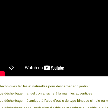
 techniques faciles et naturelles pour désherber son jardin :
 Le désherbage manuel : on arrache à la main les adventices
 Le désherbage mécanique à l'aide d'outils de type bineuse simple ou 
 Le désherbage par pulvérisation d'acide pélargonique ou acétique qui d