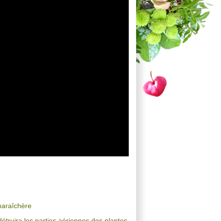
maraîchère
étruira les parties aériennes des plantes