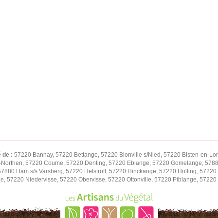
é de :
57220 Bannay, 57220 Bettange, 57220 Bionville s/Nied, 57220 Bisten-en-Lo
-Northen, 57220 Coume, 57220 Denting, 57220 Eblange, 57220 Gomelange, 57880
 57880 Ham s/s Varsberg, 57220 Helstroff, 57220 Hinckange, 57220 Holling, 57
ne, 57220 Niedervisse, 57220 Obervisse, 57220 Ottonville, 57220 Piblange, 5722