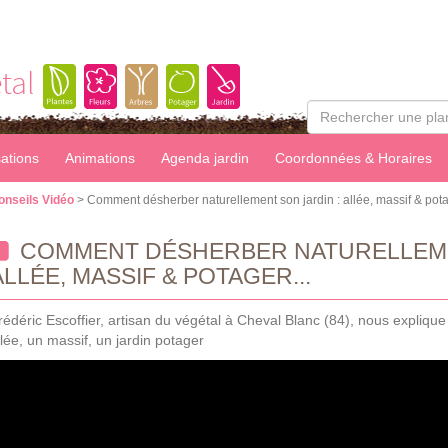
tal
sations
Animations
Agenda jardin
Coordonnées & Horaires
onseils Vidéo
> Comment désherber naturellement son jardin : allée, massif & potag
COMMENT DÉSHERBER NATURELLEME
ALLÉE, MASSIF & POTAGER...
rédéric Escoffier, artisan du végétal à Cheval Blanc (84), nous expli
llée, un massif, un jardin potager