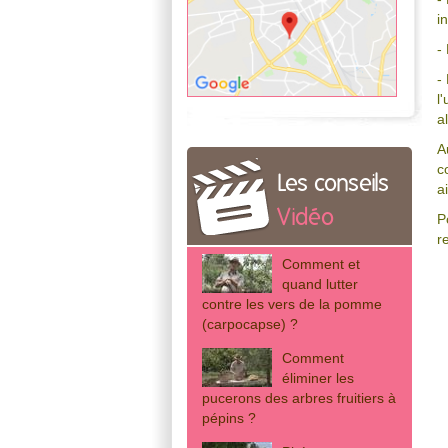
i
-
-
l
a
A
c
Les conseils
a
Vidéo
P
r
Comment et
quand lutter
contre les vers de la pomme
(carpocapse) ?
Comment
éliminer les
pucerons des arbres fruitiers à
pépins ?