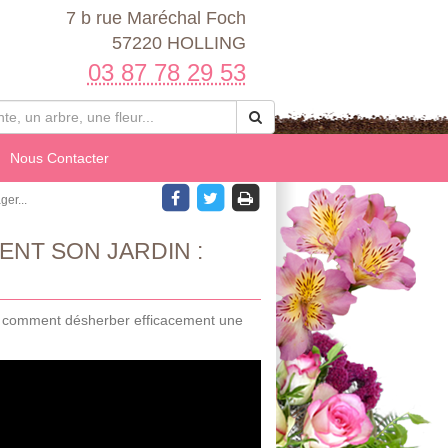
7 b rue Maréchal Foch
57220 HOLLING
03 87 78 29 53
Nous Contacter
er...
NT SON JARDIN :
que comment désherber efficacement une