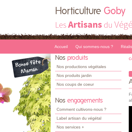
Horticulture
Goby
Artisans
Végé
Les
du
Accueil
Qui sommes-nous ?
Réali
Nos
produits
C
Nos productions végétales
Nos produits jardin
Nos coups de coeur
F
Nos
engagements
a
Comment cultivons-nous ?
Label artisan du végétal
Nos services +