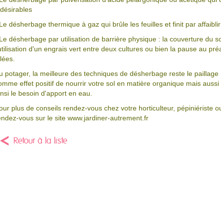
ndésirables
 Le désherbage thermique à gaz qui brûle les feuilles et finit par affaibli
 Le désherbage par utilisation de barrière physique : la couverture du s
'utilisation d'un engrais vert entre deux cultures ou bien la pause au préa
llées.
u potager, la meilleure des techniques de désherbage reste le paillage
omme effet positif de nourrir votre sol en matière organique mais aussi 
insi le besoin d'apport en eau.
our plus de conseils rendez-vous chez votre horticulteur, pépiniériste o
endez-vous sur le site www.jardiner-autrement.fr
Retour à la liste