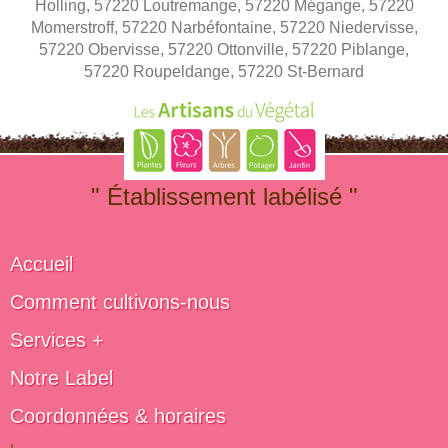
Holling, 57220 Loutremange, 57220 Mégange, 57220
Momerstroff, 57220 Narbéfontaine, 57220 Niedervisse,
57220 Obervisse, 57220 Ottonville, 57220 Piblange,
57220 Roupeldange, 57220 St-Bernard
" Établissement labélisé "
Accueil
Comment cultivons-nous
Services +
Notre Label
Coordonnées & horaires