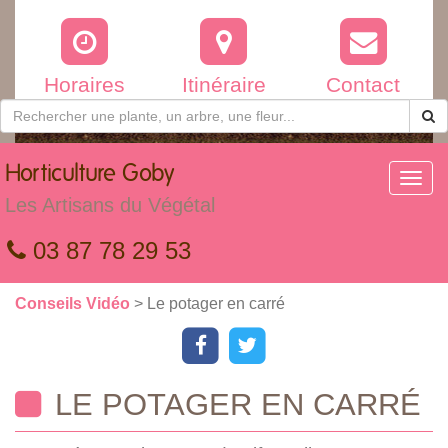
Horaires
Itinéraire
Contact
Horticulture
Goby
Toggl
navig
Les Artisans du Végétal
03 87 78 29 53
Conseils Vidéo
> Le potager en carré
LE POTAGER EN CARRÉ