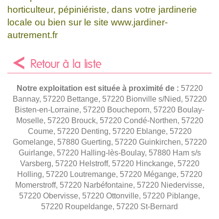
horticulteur, pépiniériste, dans votre jardinerie
locale ou bien sur le site www.jardiner-
autrement.fr
Retour à la liste
Notre exploitation est située à proximité de :
57220
Bannay, 57220 Bettange, 57220 Bionville s/Nied, 57220
Bisten-en-Lorraine, 57220 Boucheporn, 57220 Boulay-
Moselle, 57220 Brouck, 57220 Condé-Northen, 57220
Coume, 57220 Denting, 57220 Eblange, 57220
Gomelange, 57880 Guerting, 57220 Guinkirchen, 57220
Guirlange, 57220 Halling-lès-Boulay, 57880 Ham s/s
Varsberg, 57220 Helstroff, 57220 Hinckange, 57220
Holling, 57220 Loutremange, 57220 Mégange, 57220
Momerstroff, 57220 Narbéfontaine, 57220 Niedervisse,
57220 Obervisse, 57220 Ottonville, 57220 Piblange,
57220 Roupeldange, 57220 St-Bernard