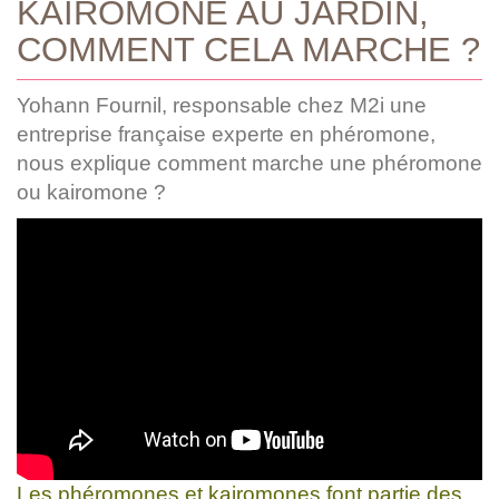
KAIROMONE AU JARDIN,
COMMENT CELA MARCHE ?
Yohann Fournil, responsable chez M2i une
entreprise française experte en phéromone,
nous explique comment marche une phéromone
ou kairomone ?
Les phéromones et kairomones font partie des