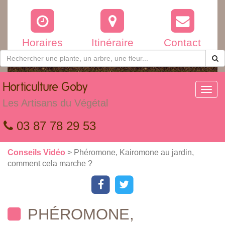
Horaires
Itinéraire
Contact
Horticulture
Goby
Toggl
navig
Les Artisans du Végétal
03 87 78 29 53
Conseils Vidéo
> Phéromone, Kairomone au jardin,
comment cela marche ?
PHÉROMONE,