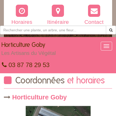
Horaires
Itinéraire
Contact
Horticulture
Goby
Toggl
navig
Les Artisans du Végétal
03 87 78 29 53
Coordonnées
et horaires
Horticulture Goby