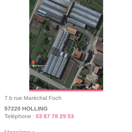
7 b rue Maréchal Foch
57220
HOLLING
Teléphone :
03 87 78 29 53