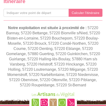
Itinéraire
Calculer l'itinéraire
Notre exploitation est située à proximité de :
57220
Bannay, 57220 Bettange, 57220 Bionville s/Nied, 57220
Bisten-en-Lorraine, 57220 Boucheporn, 57220 Boulay-
Moselle, 57220 Brouck, 57220 Condé-Northen, 57220
Coume, 57220 Denting, 57220 Eblange, 57220
Gomelange, 57880 Guerting, 57220 Guinkirchen, 57220
Guirlange, 57220 Halling-lès-Boulay, 57880 Ham s/s
Varsberg, 57220 Helstroff, 57220 Hinckange, 57220
Holling, 57220 Loutremange, 57220 Mégange, 57220
Momerstroff, 57220 Narbéfontaine, 57220 Niedervisse,
57220 Obervisse, 57220 Ottonville, 57220 Piblange,
57220 Roupeldange, 57220 St-Bernard