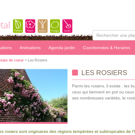
tal
sations
Animations
Agenda jardin
Coordonnées & Horaires
oups de coeur
> Les Rosiers
LES ROSIERS
Parmi les rosiers, il existe : les 
ceux qui tiennent en pot ou ceux
ses nombreuses variétés, le rosie
es rosiers sont originaires des régions tempérées et subtropicales de l'