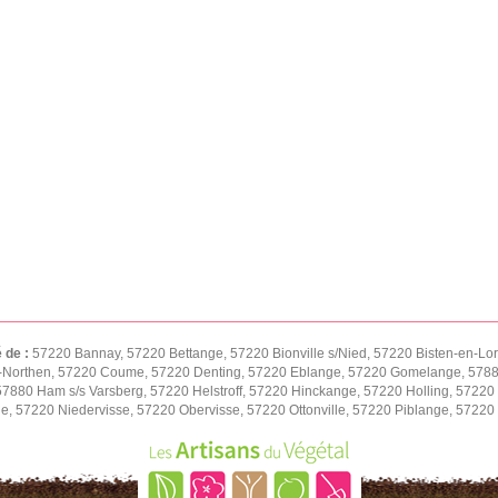
é de :
57220 Bannay, 57220 Bettange, 57220 Bionville s/Nied, 57220 Bisten-en-Lo
-Northen, 57220 Coume, 57220 Denting, 57220 Eblange, 57220 Gomelange, 57880
 57880 Ham s/s Varsberg, 57220 Helstroff, 57220 Hinckange, 57220 Holling, 57
ne, 57220 Niedervisse, 57220 Obervisse, 57220 Ottonville, 57220 Piblange, 5722