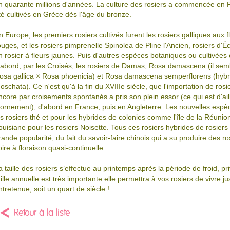
n quarante millions d'années. La culture des rosiers a commencée en Per
té cultivés en Grèce dès l'âge du bronze.
n Europe, les premiers rosiers cultivés furent les rosiers galliques aux
ouges, et les rosiers pimprenelle Spinolea de Pline l'Ancien, rosiers d'É
n rosier à fleurs jaunes. Puis d'autres espèces botaniques ou cultivée
'abord, par les Croisés, les rosiers de Damas, Rosa damascena (il sem
osa gallica × Rosa phoenicia) et Rosa damascena semperflorens (hybr
oschata). Ce n'est qu'à la fin du XVIIIe siècle, que l'importation de rosi
ncore par croisements spontanés a pris son plein essor (ce qui est d'ai
'ornement), d'abord en France, puis en Angleterre. Les nouvelles espè
es rosiers thé et pour les hybrides de colonies comme l'île de la Réunio
ouisiane pour les rosiers Noisette. Tous ces rosiers hybrides de rosier
rande popularité, du fait du savoir-faire chinois qui a su produire des 
oire à floraison quasi-continuelle.
a taille des rosiers s’effectue au printemps après la période de froid, pr
aille annuelle est très importante elle permettra à vos rosiers de vivre 
ntretenue, soit un quart de siècle !
Retour à la liste