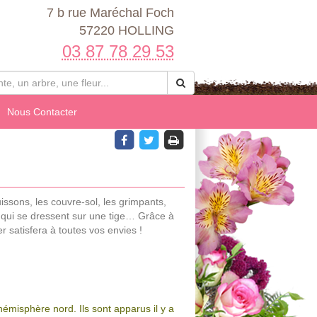
7 b rue Maréchal Foch
57220 HOLLING
03 87 78 29 53
Nous Contacter
buissons, les couvre-sol, les grimpants,
 qui se dressent sur une tige… Grâce à
r satisfera à toutes vos envies !
hémisphère nord. Ils sont apparus il y a