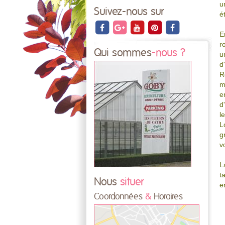
u
Suivez-nous sur
é
E
r
Qui sommes
-nous ?
u
d
R
m
e
d
l
L
g
v
L
t
Nous
situer
e
Coordonnées
&
Horaires