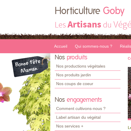
Horticulture
Goby
Artisans
Végé
Les
du
Accueil
Qui sommes-nous ?
Réali
Nos
produits
C
Nos productions végétales
Nos produits jardin
Nos coups de coeur
Nos
engagements
Comment cultivons-nous ?
Label artisan du végétal
Nos services +
L