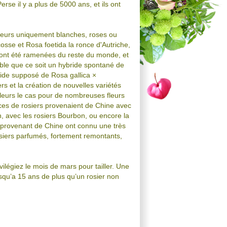
se il y a plus de 5000 ans, et ils ont
 fleurs uniquement blanches, roses ou
cosse et Rosa foetida la ronce d'Autriche,
s ont été ramenées du reste du monde, et
ble que ce soit un hybride spontané de
ide supposé de Rosa gallica ×
ers et la création de nouvelles variétés
lleurs le cas pour de nombreuses fleurs
ces de rosiers provenaient de Chine avec
n, avec les rosiers Bourbon, ou encore la
s provenant de Chine ont connu une très
rosiers parfumés, fortement remontants,
ivilégiez le mois de mars pour tailler. Une
jusqu’a 15 ans de plus qu’un rosier non